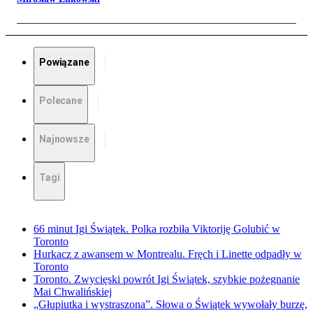
Powiązane
Polecane
Najnowsze
Tagi
66 minut Igi Świątek. Polka rozbiła Viktoriję Golubić w
Toronto
Hurkacz z awansem w Montrealu. Fręch i Linette odpadły w
Toronto
Toronto. Zwycięski powrót Igi Świątek, szybkie pożegnanie
Mai Chwalińskiej
„Głupiutka i wystraszona”. Słowa o Świątek wywołały burzę,