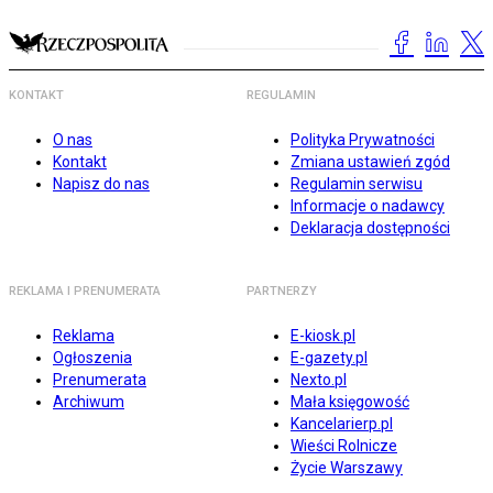
KONTAKT
REGULAMIN
O nas
Polityka Prywatności
Kontakt
Zmiana ustawień zgód
Napisz do nas
Regulamin serwisu
Informacje o nadawcy
Deklaracja dostępności
REKLAMA I PRENUMERATA
PARTNERZY
Reklama
E-kiosk.pl
Ogłoszenia
E-gazety.pl
Prenumerata
Nexto.pl
Archiwum
Mała księgowość
Kancelarierp.pl
Wieści Rolnicze
Życie Warszawy