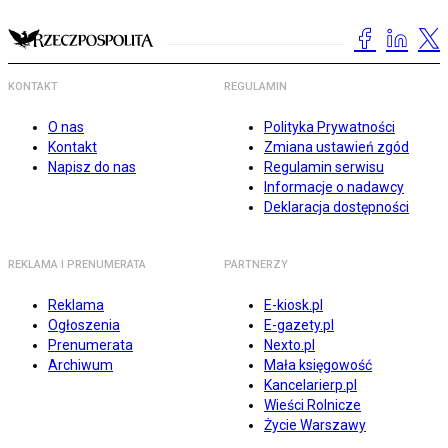
KONTAKT
REGULAMIN
O nas
Polityka Prywatności
Kontakt
Zmiana ustawień zgód
Napisz do nas
Regulamin serwisu
Informacje o nadawcy
Deklaracja dostępności
REKLAMA I PRENUMERATA
PARTNERZY
Reklama
E-kiosk.pl
Ogłoszenia
E-gazety.pl
Prenumerata
Nexto.pl
Archiwum
Mała księgowość
Kancelarierp.pl
Wieści Rolnicze
Życie Warszawy