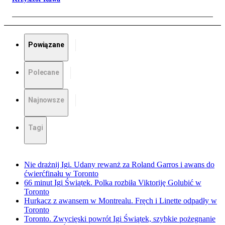
Powiązane
Polecane
Najnowsze
Tagi
Nie drażnij Igi. Udany rewanż za Roland Garros i awans do
ćwierćfinału w Toronto
66 minut Igi Świątek. Polka rozbiła Viktoriję Golubić w
Toronto
Hurkacz z awansem w Montrealu. Fręch i Linette odpadły w
Toronto
Toronto. Zwycięski powrót Igi Świątek, szybkie pożegnanie