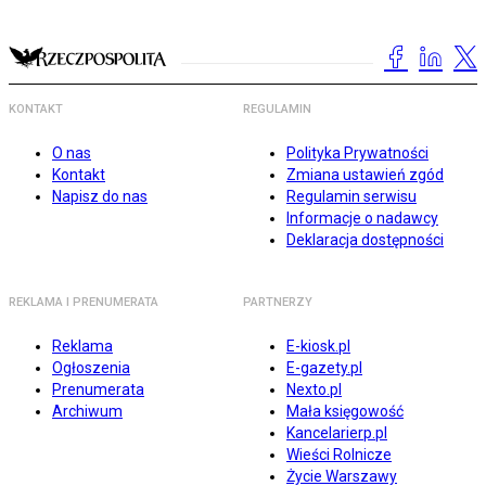
KONTAKT
REGULAMIN
O nas
Polityka Prywatności
Kontakt
Zmiana ustawień zgód
Napisz do nas
Regulamin serwisu
Informacje o nadawcy
Deklaracja dostępności
REKLAMA I PRENUMERATA
PARTNERZY
Reklama
E-kiosk.pl
Ogłoszenia
E-gazety.pl
Prenumerata
Nexto.pl
Archiwum
Mała księgowość
Kancelarierp.pl
Wieści Rolnicze
Życie Warszawy