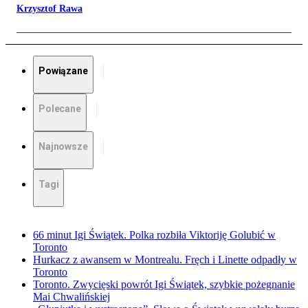
Krzysztof Rawa
Powiązane
Polecane
Najnowsze
Tagi
66 minut Igi Świątek. Polka rozbiła Viktoriję Golubić w
Toronto
Hurkacz z awansem w Montrealu. Fręch i Linette odpadły w
Toronto
Toronto. Zwycięski powrót Igi Świątek, szybkie pożegnanie
Mai Chwalińskiej