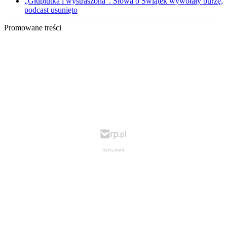
„Głupiutka i wystraszona”. Słowa o Świątek wywołały burzę,
podcast usunięto
Promowane treści