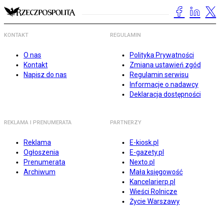
KONTAKT
REGULAMIN
O nas
Polityka Prywatności
Kontakt
Zmiana ustawień zgód
Napisz do nas
Regulamin serwisu
Informacje o nadawcy
Deklaracja dostępności
REKLAMA I PRENUMERATA
PARTNERZY
Reklama
E-kiosk.pl
Ogłoszenia
E-gazety.pl
Prenumerata
Nexto.pl
Archiwum
Mała księgowość
Kancelarierp.pl
Wieści Rolnicze
Życie Warszawy