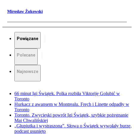
Mirosław Żukowski
Powiązane
Polecane
Najnowsze
66 minut Igi Świątek. Polka rozbiła Viktoriję Golubić w
Toronto
Hurkacz z awansem w Montrealu. Fręch i Linette odpadły w
Toronto
Toronto. Zwycięski powrót Igi Świątek, szybkie pożegnanie
Mai Chwalińskiej
„Głupiutka i wystraszona”. Słowa o Świątek wywołały burzę,
podcast usunięto