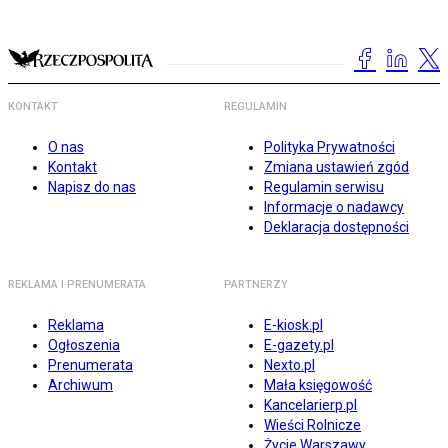
KONTAKT
REGULAMIN
O nas
Polityka Prywatności
Kontakt
Zmiana ustawień zgód
Napisz do nas
Regulamin serwisu
Informacje o nadawcy
Deklaracja dostępności
REKLAMA I PRENUMERATA
PARTNERZY
Reklama
E-kiosk.pl
Ogłoszenia
E-gazety.pl
Prenumerata
Nexto.pl
Archiwum
Mała księgowość
Kancelarierp.pl
Wieści Rolnicze
Życie Warszawy