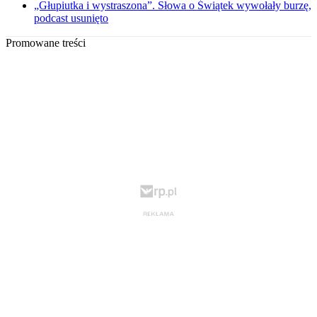
„Głupiutka i wystraszona”. Słowa o Świątek wywołały burzę,
podcast usunięto
Promowane treści