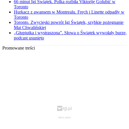
66 minut Igi Świątek. Polka rozbiła Viktoriję Golubić w
Toronto
Hurkacz z awansem w Montrealu. Fręch i Linette odpadły w
Toronto
Toronto. Zwycięski powrót Igi Świątek, szybkie pożegnanie
Mai Chwalińskiej
„Głupiutka i wystraszona”. Słowa o Świątek wywołały burzę,
podcast usunięto
Promowane treści