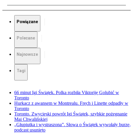
Powiązane
Polecane
Najnowsze
Tagi
66 minut Igi Świątek. Polka rozbiła Viktoriję Golubić w
Toronto
Hurkacz z awansem w Montrealu. Fręch i Linette odpadły w
Toronto
Toronto. Zwycięski powrót Igi Świątek, szybkie pożegnanie
Mai Chwalińskiej
„Głupiutka i wystraszona”. Słowa o Świątek wywołały burzę,
podcast usunięto