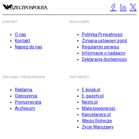
KONTAKT
REGULAMIN
O nas
Polityka Prywatności
Kontakt
Zmiana ustawień zgód
Napisz do nas
Regulamin serwisu
Informacje o nadawcy
Deklaracja dostępności
REKLAMA I PRENUMERATA
PARTNERZY
Reklama
E-kiosk.pl
Ogłoszenia
E-gazety.pl
Prenumerata
Nexto.pl
Archiwum
Mała księgowość
Kancelarierp.pl
Wieści Rolnicze
Życie Warszawy