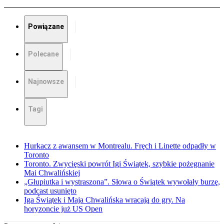
Powiązane
Polecane
Najnowsze
Tagi
Hurkacz z awansem w Montrealu. Fręch i Linette odpadły w
Toronto
Toronto. Zwycięski powrót Igi Świątek, szybkie pożegnanie
Mai Chwalińskiej
„Głupiutka i wystraszona”. Słowa o Świątek wywołały burzę,
podcast usunięto
Iga Świątek i Maja Chwalińska wracają do gry. Na
horyzoncie już US Open