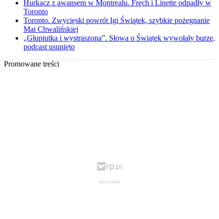
Hurkacz z awansem w Montrealu. Fręch i Linette odpadły w
Toronto
Toronto. Zwycięski powrót Igi Świątek, szybkie pożegnanie
Mai Chwalińskiej
„Głupiutka i wystraszona”. Słowa o Świątek wywołały burzę,
podcast usunięto
Promowane treści