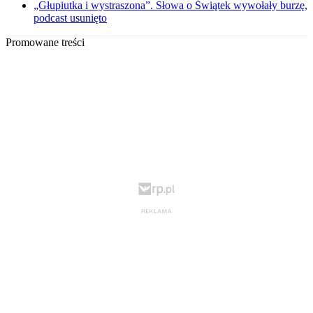
„Głupiutka i wystraszona”. Słowa o Świątek wywołały burzę,
podcast usunięto
Promowane treści