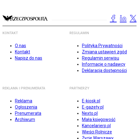
KONTAKT
REGULAMIN
O nas
Polityka Prywatności
Kontakt
Zmiana ustawień zgód
Napisz do nas
Regulamin serwisu
Informacje o nadawcy
Deklaracja dostępności
REKLAMA I PRENUMERATA
PARTNERZY
Reklama
E-kiosk.pl
Ogłoszenia
E-gazety.pl
Prenumerata
Nexto.pl
Archiwum
Mała księgowość
Kancelarierp.pl
Wieści Rolnicze
Życie Warszawy