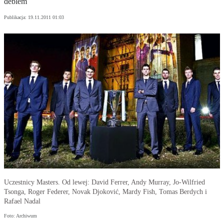
deblem
Publikacja:
19.11.2011 01:03
Uczestnicy Masters. Od lewej: David Ferrer, Andy Murray, Jo-Wilfried
Tsonga, Roger Federer, Novak Djoković, Mardy Fish, Tomas Berdych i
Rafael Nadal
Foto: Archiwum