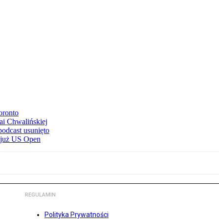
oronto
ai Chwalińskiej
podcast usunięto
e już US Open
REGULAMIN
Polityka Prywatności