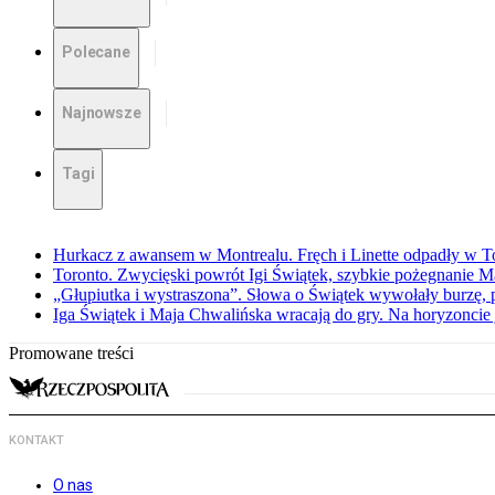
Polecane
Najnowsze
Tagi
Hurkacz z awansem w Montrealu. Fręch i Linette odpadły w T
Toronto. Zwycięski powrót Igi Świątek, szybkie pożegnanie M
„Głupiutka i wystraszona”. Słowa o Świątek wywołały burzę, 
Iga Świątek i Maja Chwalińska wracają do gry. Na horyzonci
Promowane treści
KONTAKT
O nas