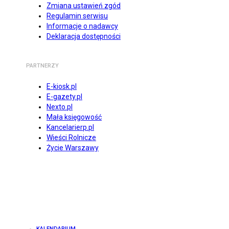
Zmiana ustawień zgód
Regulamin serwisu
Informacje o nadawcy
Deklaracja dostępności
PARTNERZY
E-kiosk.pl
E-gazety.pl
Nexto.pl
Mała księgowość
Kancelarierp.pl
Wieści Rolnicze
Życie Warszawy
KALENDARIUM