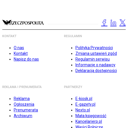
KONTAKT
REGULAMIN
O nas
Polityka Prywatności
Kontakt
Zmiana ustawień zgód
Napisz do nas
Regulamin serwisu
Informacje o nadawcy
Deklaracja dostępności
REKLAMA I PRENUMERATA
PARTNERZY
Reklama
E-kiosk.pl
Ogłoszenia
E-gazety.pl
Prenumerata
Nexto.pl
Archiwum
Mała księgowość
Kancelarierp.pl
Wieści Rolnicze