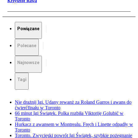
Krzysztof Rawa
Powiązane
Polecane
Najnowsze
Tagi
Nie drażnij Igi. Udany rewanż za Roland Garros i awans do
ćwierćfinału w Toronto
66 minut Igi Świątek. Polka rozbiła Viktoriję Golubić w
Toronto
Hurkacz z awansem w Montrealu. Fręch i Linette odpadły w
Toronto
Toronto. Zwycięski powrót Igi Świątek, szybkie pożegnanie