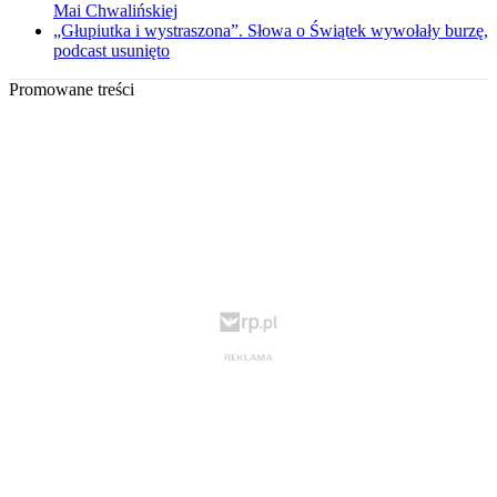
Mai Chwalińskiej
„Głupiutka i wystraszona”. Słowa o Świątek wywołały burzę,
podcast usunięto
Promowane treści