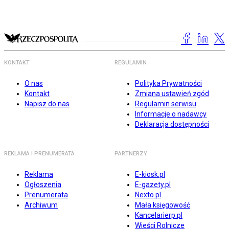
KONTAKT
REGULAMIN
O nas
Polityka Prywatności
Kontakt
Zmiana ustawień zgód
Napisz do nas
Regulamin serwisu
Informacje o nadawcy
Deklaracja dostępności
REKLAMA I PRENUMERATA
PARTNERZY
Reklama
E-kiosk.pl
Ogłoszenia
E-gazety.pl
Prenumerata
Nexto.pl
Archiwum
Mała księgowość
Kancelarierp.pl
Wieści Rolnicze