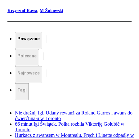
Krzysztof Rawa
,
M Żukowski
Powiązane
Polecane
Najnowsze
Tagi
Nie drażnij Igi. Udany rewanż za Roland Garros i awans do
ćwierćfinału w Toronto
66 minut Igi Świątek. Polka rozbiła Viktoriję Golubić w
Toronto
Hurkacz z awansem w Montrealu. Fręch i Linette odpadły w