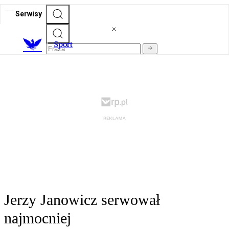
Serwisy
S
port
Jerzy Janowicz serwował
najmocniej