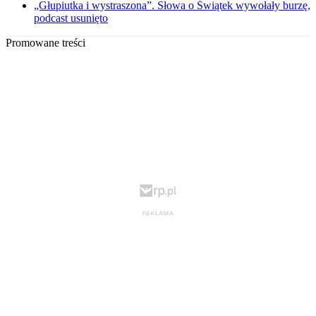
„Głupiutka i wystraszona”. Słowa o Świątek wywołały burzę,
podcast usunięto
Promowane treści