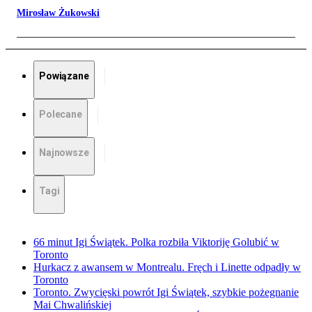
Mirosław Żukowski
Powiązane
Polecane
Najnowsze
Tagi
66 minut Igi Świątek. Polka rozbiła Viktoriję Golubić w
Toronto
Hurkacz z awansem w Montrealu. Fręch i Linette odpadły w
Toronto
Toronto. Zwycięski powrót Igi Świątek, szybkie pożegnanie
Mai Chwalińskiej