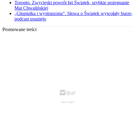
Toronto. Zwycięski powrót Igi Świątek, szybkie pożegnanie
Mai Chwalińskiej
„Głupiutka i wystraszona”. Słowa o Świątek wywołały burzę,
podcast usunięto
Promowane treści