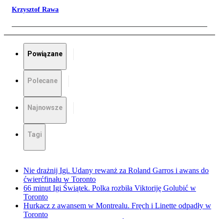
Krzysztof Rawa
Powiązane
Polecane
Najnowsze
Tagi
Nie drażnij Igi. Udany rewanż za Roland Garros i awans do
ćwierćfinału w Toronto
66 minut Igi Świątek. Polka rozbiła Viktoriję Golubić w
Toronto
Hurkacz z awansem w Montrealu. Fręch i Linette odpadły w
Toronto