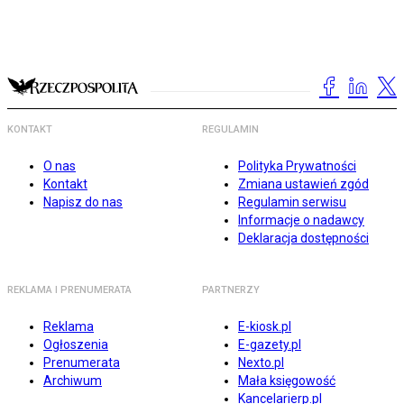
KONTAKT
REGULAMIN
O nas
Polityka Prywatności
Kontakt
Zmiana ustawień zgód
Napisz do nas
Regulamin serwisu
Informacje o nadawcy
Deklaracja dostępności
REKLAMA I PRENUMERATA
PARTNERZY
Reklama
E-kiosk.pl
Ogłoszenia
E-gazety.pl
Prenumerata
Nexto.pl
Archiwum
Mała księgowość
Kancelarierp.pl