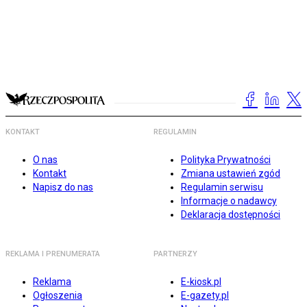
KONTAKT
REGULAMIN
O nas
Polityka Prywatności
Kontakt
Zmiana ustawień zgód
Napisz do nas
Regulamin serwisu
Informacje o nadawcy
Deklaracja dostępności
REKLAMA I PRENUMERATA
PARTNERZY
Reklama
E-kiosk.pl
Ogłoszenia
E-gazety.pl