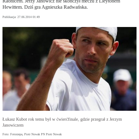
Raonicem. Jerzy Janowicz nie skończył meczu z Lleytonem
Hewittem. Dziś gra Agnieszka Radwańska.
Publikacja:
27.06.2014 01:49
Łukasz Kubot rok temu był w ćwierćfinale, gdzie przegrał z Jerzym
Janowiczem
Foto: Fotorzepa, Piotr Nowak PN Piotr Nowak