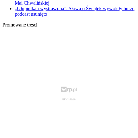
Mai Chwalińskiej
„Głupiutka i wystraszona”. Słowa o Świątek wywołały burzę,
podcast usunięto
Promowane treści