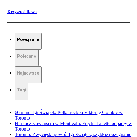
Krzysztof Rawa
Powiązane
Polecane
Najnowsze
Tagi
66 minut Igi Świątek. Polka rozbiła Viktoriję Golubić w
Toronto
Hurkacz z awansem w Montrealu. Fręch i Linette odpadły w
Toronto
Toronto. Zwycięski powrót Igi Świątek, szybkie pożegnanie