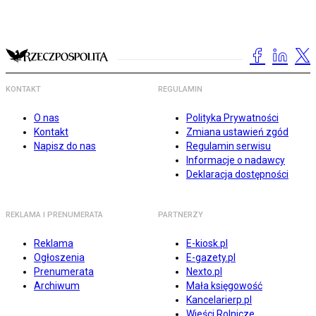
KONTAKT
REGULAMIN
O nas
Polityka Prywatności
Kontakt
Zmiana ustawień zgód
Napisz do nas
Regulamin serwisu
Informacje o nadawcy
Deklaracja dostępności
REKLAMA I PRENUMERATA
PARTNERZY
Reklama
E-kiosk.pl
Ogłoszenia
E-gazety.pl
Prenumerata
Nexto.pl
Archiwum
Mała księgowość
Kancelarierp.pl
Wieści Rolnicze