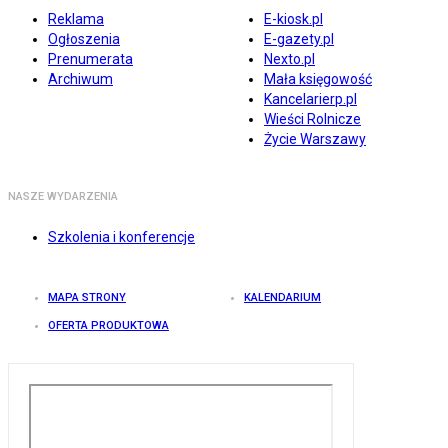
Reklama
E-kiosk.pl
Ogłoszenia
E-gazety.pl
Prenumerata
Nexto.pl
Archiwum
Mała księgowość
Kancelarierp.pl
Wieści Rolnicze
Życie Warszawy
NASZE WYDARZENIA
Szkolenia i konferencje
MAPA STRONY
KALENDARIUM
OFERTA PRODUKTOWA