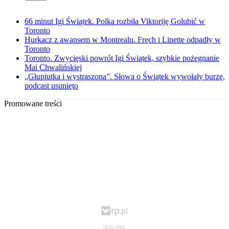
66 minut Igi Świątek. Polka rozbiła Viktoriję Golubić w
Toronto
Hurkacz z awansem w Montrealu. Fręch i Linette odpadły w
Toronto
Toronto. Zwycięski powrót Igi Świątek, szybkie pożegnanie
Mai Chwalińskiej
„Głupiutka i wystraszona”. Słowa o Świątek wywołały burzę,
podcast usunięto
Promowane treści