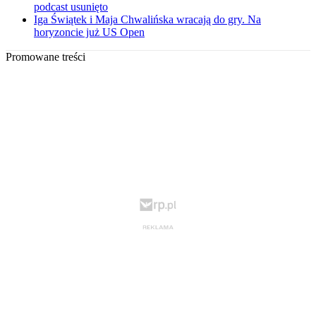
podcast usunięto
Iga Świątek i Maja Chwalińska wracają do gry. Na
horyzoncie już US Open
Promowane treści