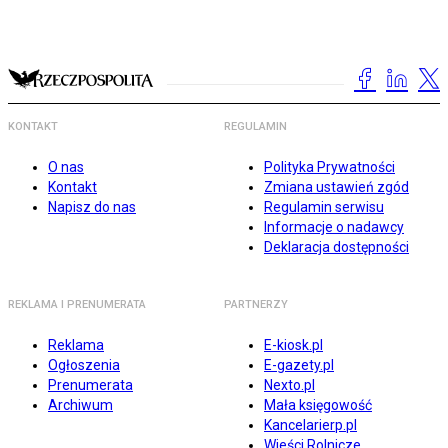
KONTAKT
REGULAMIN
O nas
Polityka Prywatności
Kontakt
Zmiana ustawień zgód
Napisz do nas
Regulamin serwisu
Informacje o nadawcy
Deklaracja dostępności
REKLAMA I PRENUMERATA
PARTNERZY
Reklama
E-kiosk.pl
Ogłoszenia
E-gazety.pl
Prenumerata
Nexto.pl
Archiwum
Mała księgowość
Kancelarierp.pl
Wieści Rolnicze