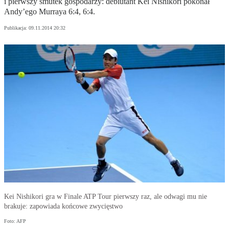
i pierwszy smutek gospodarzy: debiutant Kei Nishikori pokonał
Andy’ego Murraya 6:4, 6:4.
Publikacja:
09.11.2014 20:32
Kei Nishikori gra w Finale ATP Tour pierwszy raz, ale odwagi mu nie
brakuje: zapowiada końcowe zwycięstwo
Foto: AFP