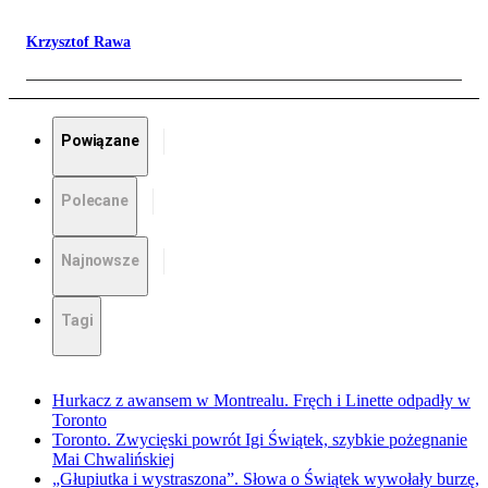
Krzysztof Rawa
Powiązane
Polecane
Najnowsze
Tagi
Hurkacz z awansem w Montrealu. Fręch i Linette odpadły w
Toronto
Toronto. Zwycięski powrót Igi Świątek, szybkie pożegnanie
Mai Chwalińskiej
„Głupiutka i wystraszona”. Słowa o Świątek wywołały burzę,