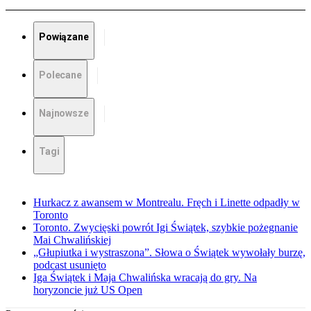
Powiązane
Polecane
Najnowsze
Tagi
Hurkacz z awansem w Montrealu. Fręch i Linette odpadły w
Toronto
Toronto. Zwycięski powrót Igi Świątek, szybkie pożegnanie
Mai Chwalińskiej
„Głupiutka i wystraszona”. Słowa o Świątek wywołały burzę,
podcast usunięto
Iga Świątek i Maja Chwalińska wracają do gry. Na
horyzoncie już US Open