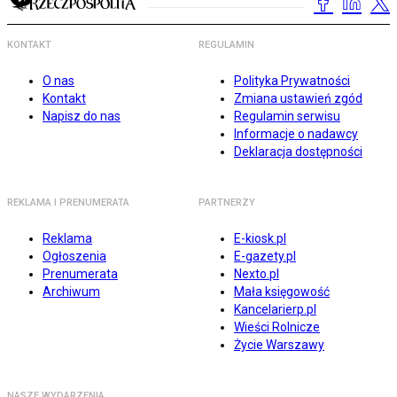
KONTAKT
REGULAMIN
O nas
Polityka Prywatności
Kontakt
Zmiana ustawień zgód
Napisz do nas
Regulamin serwisu
Informacje o nadawcy
Deklaracja dostępności
REKLAMA I PRENUMERATA
PARTNERZY
Reklama
E-kiosk.pl
Ogłoszenia
E-gazety.pl
Prenumerata
Nexto.pl
Archiwum
Mała księgowość
Kancelarierp.pl
Wieści Rolnicze
Życie Warszawy
NASZE WYDARZENIA