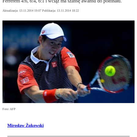
Ferrerem 4:6, 6:4, 6:1 i wciąż ma szansę awansu do półfinału.
Aktualizacja:
13.11.2014 19:07
Publikacja:
13.11.2014 18:22
Foto: AFP
Mirosław Żukowski