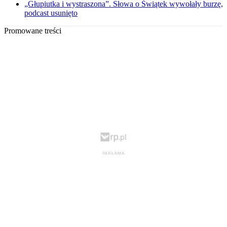
„Głupiutka i wystraszona”. Słowa o Świątek wywołały burzę,
podcast usunięto
Promowane treści