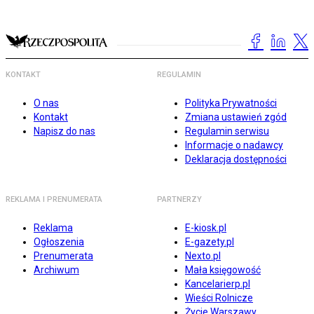
KONTAKT
REGULAMIN
O nas
Polityka Prywatności
Kontakt
Zmiana ustawień zgód
Napisz do nas
Regulamin serwisu
Informacje o nadawcy
Deklaracja dostępności
REKLAMA I PRENUMERATA
PARTNERZY
Reklama
E-kiosk.pl
Ogłoszenia
E-gazety.pl
Prenumerata
Nexto.pl
Archiwum
Mała księgowość
Kancelarierp.pl
Wieści Rolnicze
Życie Warszawy