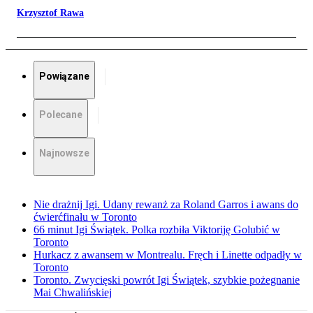
Krzysztof Rawa
Powiązane
Polecane
Najnowsze
Nie drażnij Igi. Udany rewanż za Roland Garros i awans do
ćwierćfinału w Toronto
66 minut Igi Świątek. Polka rozbiła Viktoriję Golubić w
Toronto
Hurkacz z awansem w Montrealu. Fręch i Linette odpadły w
Toronto
Toronto. Zwycięski powrót Igi Świątek, szybkie pożegnanie
Mai Chwalińskiej