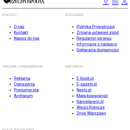
KONTAKT
REGULAMIN
O nas
Polityka Prywatności
Kontakt
Zmiana ustawień zgód
Napisz do nas
Regulamin serwisu
Informacje o nadawcy
Deklaracja dostępności
REKLAMA I PRENUMERATA
PARTNERZY
Reklama
E-kiosk.pl
Ogłoszenia
E-gazety.pl
Prenumerata
Nexto.pl
Archiwum
Mała księgowość
Kancelarierp.pl
Wieści Rolnicze
Życie Warszawy
NASZE WYDARZENIA