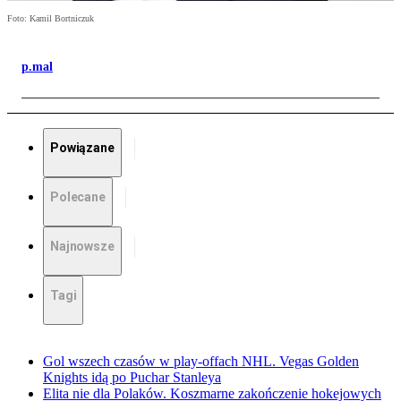
Foto: Kamil Bortniczuk
p.mal
Powiązane
Polecane
Najnowsze
Tagi
Gol wszech czasów w play-offach NHL. Vegas Golden
Knights idą po Puchar Stanleya
Elita nie dla Polaków. Koszmarne zakończenie hokejowych