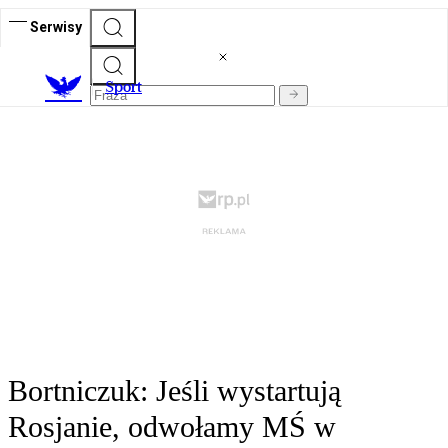
Serwisy
S
port
Bortniczuk: Jeśli wystartują
Rosjanie, odwołamy MŚ w