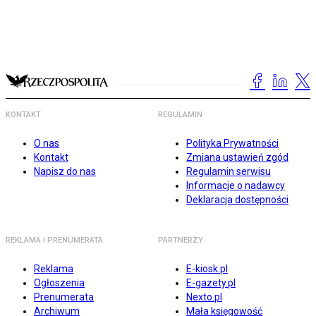
KONTAKT
REGULAMIN
O nas
Polityka Prywatności
Kontakt
Zmiana ustawień zgód
Napisz do nas
Regulamin serwisu
Informacje o nadawcy
Deklaracja dostępności
REKLAMA I PRENUMERATA
PARTNERZY
Reklama
E-kiosk.pl
Ogłoszenia
E-gazety.pl
Prenumerata
Nexto.pl
Archiwum
Mała księgowość