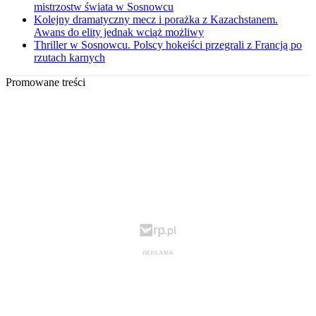
mistrzostw świata w Sosnowcu
Kolejny dramatyczny mecz i porażka z Kazachstanem.
Awans do elity jednak wciąż możliwy
Thriller w Sosnowcu. Polscy hokeiści przegrali z Francją po
rzutach karnych
Promowane treści