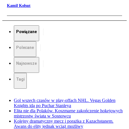
Kamil Kołsut
Powiązane
Polecane
Najnowsze
Tagi
Gol wszech czasów w play-offach NHL. Vegas Golden
Knights idą po Puchar Stanleya
Elita nie dla Polaków. Koszmarne zakończenie hokejowych
mistrzostw świata w Sosnowcu
Kolejny dramatyczny mecz i porażka z Kazachstanem.
Awans do elity jednak wciąż możliwy