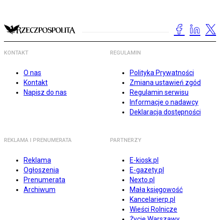
KONTAKT
REGULAMIN
O nas
Polityka Prywatności
Kontakt
Zmiana ustawień zgód
Napisz do nas
Regulamin serwisu
Informacje o nadawcy
Deklaracja dostępności
REKLAMA I PRENUMERATA
PARTNERZY
Reklama
E-kiosk.pl
Ogłoszenia
E-gazety.pl
Prenumerata
Nexto.pl
Archiwum
Mała księgowość
Kancelarierp.pl
Wieści Rolnicze
Życie Warszawy