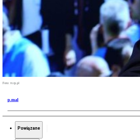
Foto: tv.rp.pl
p.mal
Powiązane