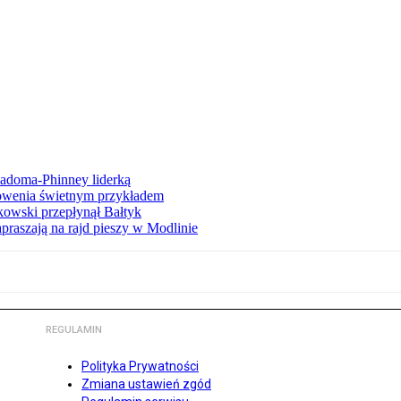
iadoma-Phinney liderką
łowenia świetnym przykładem
owski przepłynął Bałtyk
apraszają na rajd pieszy w Modlinie
REGULAMIN
Polityka Prywatności
Zmiana ustawień zgód