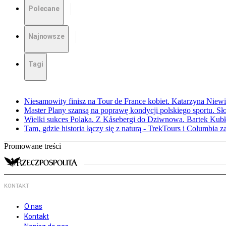
Polecane
Najnowsze
Tagi
Niesamowity finisz na Tour de France kobiet. Katarzyna Niew
Master Plany szansą na poprawę kondycji polskiego sportu. S
Wielki sukces Polaka. Z Kåsebergi do Dziwnowa. Bartek Kubk
Tam, gdzie historia łączy się z naturą - TrekTours i Columbia z
Promowane treści
KONTAKT
O nas
Kontakt