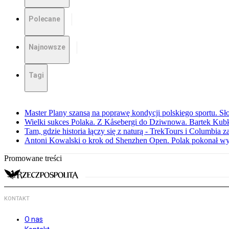
Polecane
Najnowsze
Tagi
Master Plany szansą na poprawę kondycji polskiego sportu. S
Wielki sukces Polaka. Z Kåsebergi do Dziwnowa. Bartek Kubk
Tam, gdzie historia łączy się z naturą - TrekTours i Columbia z
Antoni Kowalski o krok od Shenzhen Open. Polak pokonał w
Promowane treści
KONTAKT
O nas