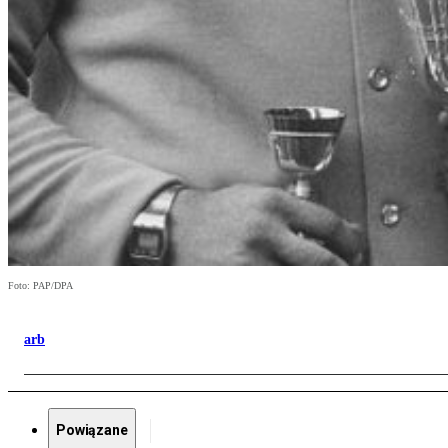
Foto: PAP/DPA
arb
Powiązane