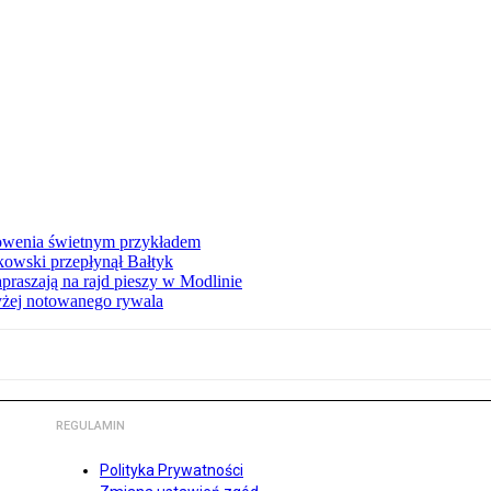
łowenia świetnym przykładem
owski przepłynął Bałtyk
apraszają na rajd pieszy w Modlinie
yżej notowanego rywala
REGULAMIN
Polityka Prywatności