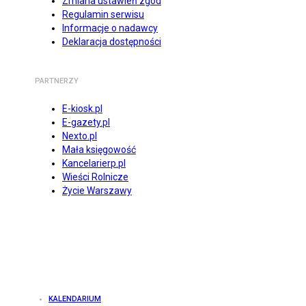
Zmiana ustawień zgód
Regulamin serwisu
Informacje o nadawcy
Deklaracja dostępności
PARTNERZY
E-kiosk.pl
E-gazety.pl
Nexto.pl
Mała księgowość
Kancelarierp.pl
Wieści Rolnicze
Życie Warszawy
KALENDARIUM