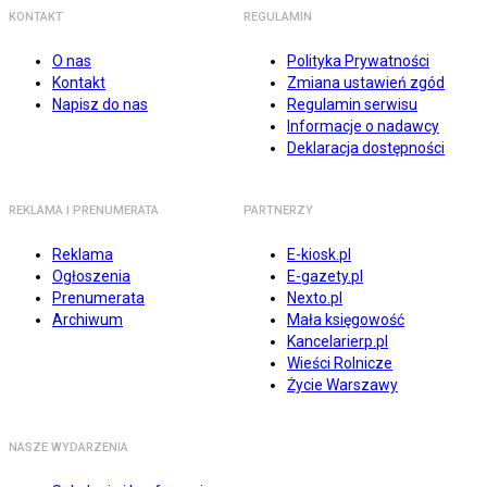
KONTAKT
REGULAMIN
O nas
Polityka Prywatności
Kontakt
Zmiana ustawień zgód
Napisz do nas
Regulamin serwisu
Informacje o nadawcy
Deklaracja dostępności
REKLAMA I PRENUMERATA
PARTNERZY
Reklama
E-kiosk.pl
Ogłoszenia
E-gazety.pl
Prenumerata
Nexto.pl
Archiwum
Mała księgowość
Kancelarierp.pl
Wieści Rolnicze
Życie Warszawy
NASZE WYDARZENIA