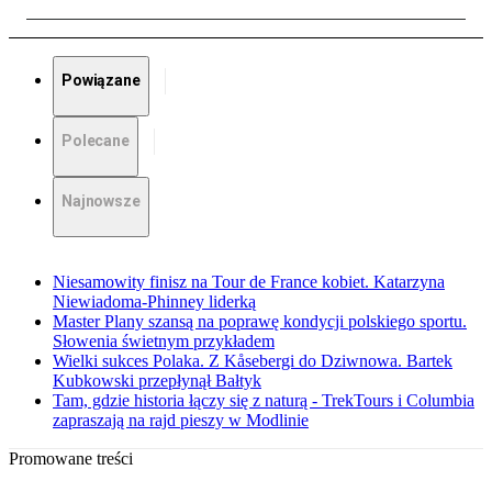
Powiązane
Polecane
Najnowsze
Niesamowity finisz na Tour de France kobiet. Katarzyna
Niewiadoma-Phinney liderką
Master Plany szansą na poprawę kondycji polskiego sportu.
Słowenia świetnym przykładem
Wielki sukces Polaka. Z Kåsebergi do Dziwnowa. Bartek
Kubkowski przepłynął Bałtyk
Tam, gdzie historia łączy się z naturą - TrekTours i Columbia
zapraszają na rajd pieszy w Modlinie
Promowane treści