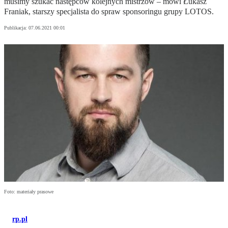
musimy szukać następców kolejnych mistrzów – mówi Łukasz
Franiak, starszy specjalista do spraw sponsoringu grupy LOTOS.
Publikacja:
07.06.2021 00:01
Foto: materiały prasowe
rp.pl