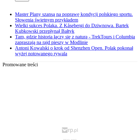
Master Plany szansą na poprawę kondycji polskiego sportu.
Słowenia świetnym przykładem
Wielki sukces Polaka. Z Kåsebergi do Dziwnowa. Bartek
Kubkowski przepłynął Bałtyk
Tam, gdzie historia łączy się z naturą - TrekTours i Columbia
zapraszają na rajd pieszy w Modlinie
Antoni Kowalski o krok od Shenzhen Open. Polak pokonał
wyżej notowanego rywala
Promowane treści