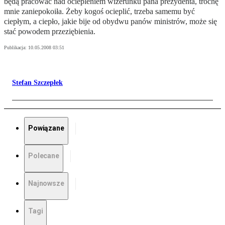
będą pracować nad ociepleniem wizerunku pana prezydenta, trochę
mnie zaniepokoiła. Żeby kogoś ocieplić, trzeba samemu być
ciepłym, a ciepło, jakie bije od obydwu panów ministrów, może się
stać powodem przeziębienia.
Publikacja:
10.05.2008 03:51
Stefan Szczepłek
Powiązane
Polecane
Najnowsze
Tagi