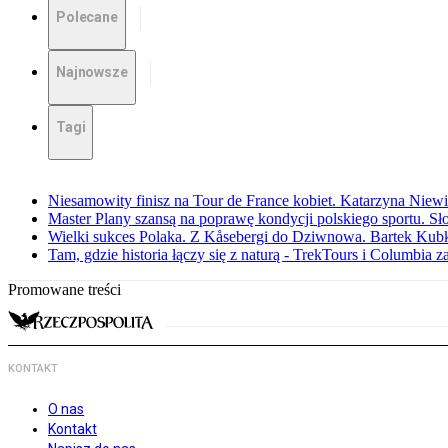
Polecane
Najnowsze
Tagi
Niesamowity finisz na Tour de France kobiet. Katarzyna Niew
Master Plany szansą na poprawę kondycji polskiego sportu. S
Wielki sukces Polaka. Z Kåsebergi do Dziwnowa. Bartek Kubk
Tam, gdzie historia łączy się z naturą - TrekTours i Columbia z
Promowane treści
KONTAKT
O nas
Kontakt