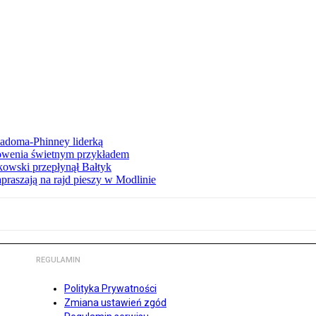
iadoma-Phinney liderką
łowenia świetnym przykładem
owski przepłynął Bałtyk
apraszają na rajd pieszy w Modlinie
REGULAMIN
Polityka Prywatności
Zmiana ustawień zgód