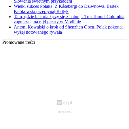
Słowenia świetnym przykładem
Wielki sukces Polaka. Z Kåsebergi do Dziwnowa. Bartek
Kubkowski przepłynął Bałtyk
Tam, gdzie historia łączy się z naturą - TrekTours i Columbia
zapraszają na rajd pieszy w Modlinie
Antoni Kowalski o krok od Shenzhen Open. Polak pokonał
wyżej notowanego rywala
Promowane treści