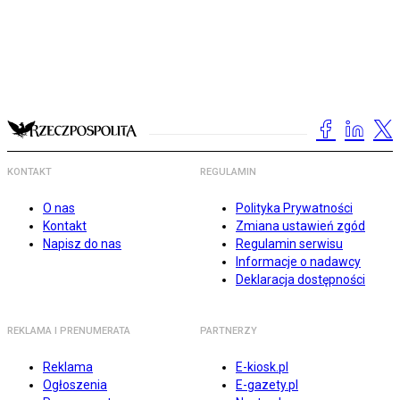
KONTAKT
REGULAMIN
O nas
Polityka Prywatności
Kontakt
Zmiana ustawień zgód
Napisz do nas
Regulamin serwisu
Informacje o nadawcy
Deklaracja dostępności
REKLAMA I PRENUMERATA
PARTNERZY
Reklama
E-kiosk.pl
Ogłoszenia
E-gazety.pl