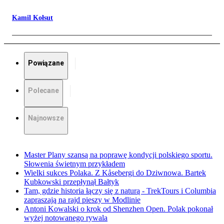
Kamil Kołsut
Powiązane
Polecane
Najnowsze
Master Plany szansą na poprawę kondycji polskiego sportu.
Słowenia świetnym przykładem
Wielki sukces Polaka. Z Kåsebergi do Dziwnowa. Bartek
Kubkowski przepłynął Bałtyk
Tam, gdzie historia łączy się z naturą - TrekTours i Columbia
zapraszają na rajd pieszy w Modlinie
Antoni Kowalski o krok od Shenzhen Open. Polak pokonał
wyżej notowanego rywala