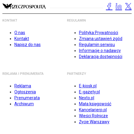
KONTAKT
REGULAMIN
O nas
Polityka Prywatności
Kontakt
Zmiana ustawień zgód
Napisz do nas
Regulamin serwisu
Informacje o nadawcy
Deklaracja dostępności
REKLAMA I PRENUMERATA
PARTNERZY
Reklama
E-kiosk.pl
Ogłoszenia
E-gazety.pl
Prenumerata
Nexto.pl
Archiwum
Mała księgowość
Kancelarierp.pl
Wieści Rolnicze
Życie Warszawy