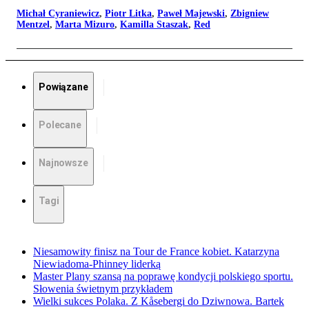
Michał Cyraniewicz
,
Piotr Litka
,
Paweł Majewski
,
Zbigniew
Mentzel
,
Marta Mizuro
,
Kamilla Staszak
,
Red
Powiązane
Polecane
Najnowsze
Tagi
Niesamowity finisz na Tour de France kobiet. Katarzyna
Niewiadoma-Phinney liderką
Master Plany szansą na poprawę kondycji polskiego sportu.
Słowenia świetnym przykładem
Wielki sukces Polaka. Z Kåsebergi do Dziwnowa. Bartek