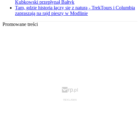
Kubkowski przepłynął Bałtyk
Tam, gdzie historia łączy się z naturą - TrekTours i Columbia
zapraszają na rajd pieszy w Modlinie
Promowane treści