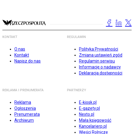
KONTAKT
REGULAMIN
O nas
Polityka Prywatności
Kontakt
Zmiana ustawień zgód
Napisz do nas
Regulamin serwisu
Informacje o nadawcy
Deklaracja dostępności
REKLAMA I PRENUMERATA
PARTNERZY
Reklama
E-kiosk.pl
Ogłoszenia
E-gazety.pl
Prenumerata
Nexto.pl
Archiwum
Mała księgowość
Kancelarierp.pl
Wieści Rolnicze