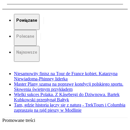
Powiązane
Polecane
Najnowsze
Niesamowity finisz na Tour de France kobiet. Katarzyna
Niewiadoma-Phinney liderką
Master Plany szansą na poprawę kondycji polskiego sportu.
Słowenia świetnym przykładem
Wielki sukces Polaka. Z Kåsebergi do Dziwnowa. Bartek
Kubkowski przepłynął Bałtyk
Tam, gdzie historia łączy się z naturą - TrekTours i Columbia
zapraszają na rajd pieszy w Modlinie
Promowane treści