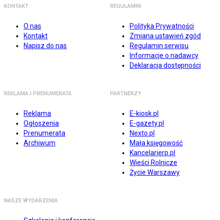
KONTAKT
REGULAMIN
O nas
Polityka Prywatności
Kontakt
Zmiana ustawień zgód
Napisz do nas
Regulamin serwisu
Informacje o nadawcy
Deklaracja dostępności
REKLAMA I PRENUMERATA
PARTNERZY
Reklama
E-kiosk.pl
Ogłoszenia
E-gazety.pl
Prenumerata
Nexto.pl
Archiwum
Mała księgowość
Kancelarierp.pl
Wieści Rolnicze
Życie Warszawy
NASZE WYDARZENIA