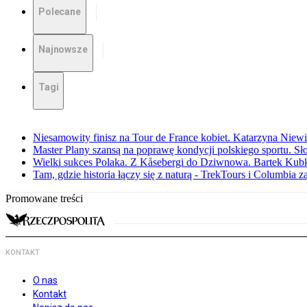
Polecane
Najnowsze
Tagi
Niesamowity finisz na Tour de France kobiet. Katarzyna Niew
Master Plany szansą na poprawę kondycji polskiego sportu. S
Wielki sukces Polaka. Z Kåsebergi do Dziwnowa. Bartek Kubk
Tam, gdzie historia łączy się z naturą - TrekTours i Columbia z
Promowane treści
KONTAKT
O nas
Kontakt