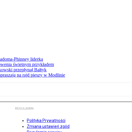
iadoma-Phinney liderką
łowenia świetnym przykładem
owski przepłynął Bałtyk
apraszają na rajd pieszy w Modlinie
REGULAMIN
Polityka Prywatności
Zmiana ustawień zgód