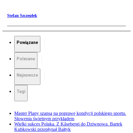
Stefan Szczepłek
Powiązane
Polecane
Najnowsze
Tagi
Master Plany szansą na poprawę kondycji polskiego sportu.
Słowenia świetnym przykładem
Wielki sukces Polaka. Z Kåsebergi do Dziwnowa. Bartek
Kubkowski przepłynął Bałtyk