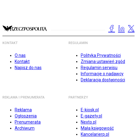
KONTAKT
REGULAMIN
O nas
Polityka Prywatności
Kontakt
Zmiana ustawień zgód
Napisz do nas
Regulamin serwisu
Informacje o nadawcy
Deklaracja dostępności
REKLAMA I PRENUMERATA
PARTNERZY
Reklama
E-kiosk.pl
Ogłoszenia
E-gazety.pl
Prenumerata
Nexto.pl
Archiwum
Mała księgowość
Kancelarierp.pl