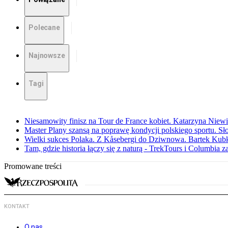
Polecane
Najnowsze
Tagi
Niesamowity finisz na Tour de France kobiet. Katarzyna Niew
Master Plany szansą na poprawę kondycji polskiego sportu. S
Wielki sukces Polaka. Z Kåsebergi do Dziwnowa. Bartek Kubk
Tam, gdzie historia łączy się z naturą - TrekTours i Columbia z
Promowane treści
KONTAKT
O nas