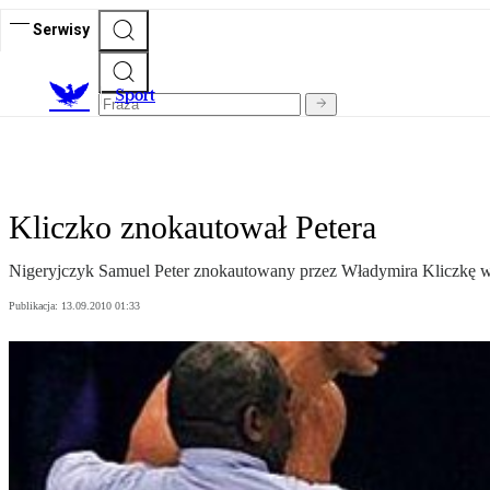
Serwisy
S
port
Kliczko znokautował Petera
Nigeryjczyk Samuel Peter znokautowany przez Władymira Kliczkę w
Publikacja:
13.09.2010 01:33