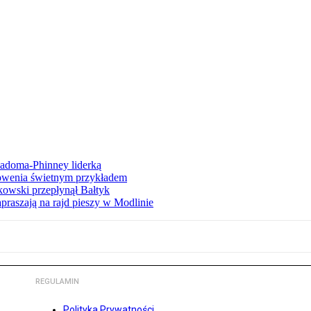
iadoma-Phinney liderką
łowenia świetnym przykładem
owski przepłynął Bałtyk
apraszają na rajd pieszy w Modlinie
REGULAMIN
Polityka Prywatności