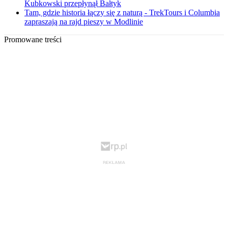
Kubkowski przepłynął Bałtyk
Tam, gdzie historia łączy się z naturą - TrekTours i Columbia
zapraszają na rajd pieszy w Modlinie
Promowane treści