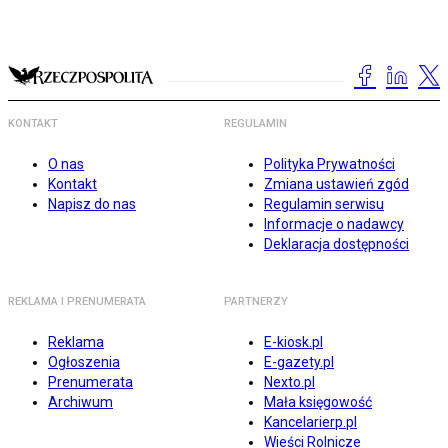
KONTAKT
REGULAMIN
O nas
Polityka Prywatności
Kontakt
Zmiana ustawień zgód
Napisz do nas
Regulamin serwisu
Informacje o nadawcy
Deklaracja dostępności
REKLAMA I PRENUMERATA
PARTNERZY
Reklama
E-kiosk.pl
Ogłoszenia
E-gazety.pl
Prenumerata
Nexto.pl
Archiwum
Mała księgowość
Kancelarierp.pl
Wieści Rolnicze