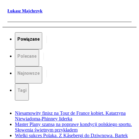
Łukasz Majchrzyk
Powiązane
Polecane
Najnowsze
Tagi
Niesamowity finisz na Tour de France kobiet. Katarzyna
Niewiadoma-Phinney liderką
Master Plany szansą na poprawę kondycji polskiego sportu.
Słowenia świetnym przykładem
Wielki sukces Polaka. Z Kåsebergi do Dziwnowa. Bartek