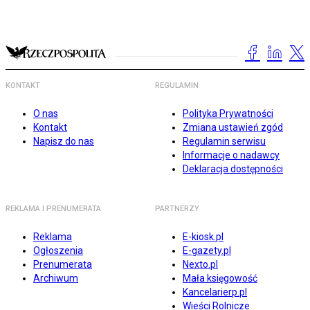
KONTAKT
REGULAMIN
O nas
Polityka Prywatności
Kontakt
Zmiana ustawień zgód
Napisz do nas
Regulamin serwisu
Informacje o nadawcy
Deklaracja dostępności
REKLAMA I PRENUMERATA
PARTNERZY
Reklama
E-kiosk.pl
Ogłoszenia
E-gazety.pl
Prenumerata
Nexto.pl
Archiwum
Mała księgowość
Kancelarierp.pl
Wieści Rolnicze