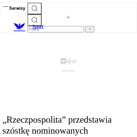
Serwisy
S
port
„Rzeczpospolita” przedstawia
szóstkę nominowanych