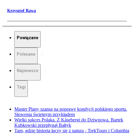
Krzysztof Rawa
Powiązane
Polecane
Najnowsze
Tagi
Master Plany szansą na poprawę kondycji polskiego sportu.
Słowenia świetnym przykładem
Wielki sukces Polaka. Z Kåsebergi do Dziwnowa. Bartek
Kubkowski przepłynął Bałtyk
Tam, gdzie historia łączy się z naturą - TrekTours i Columbia