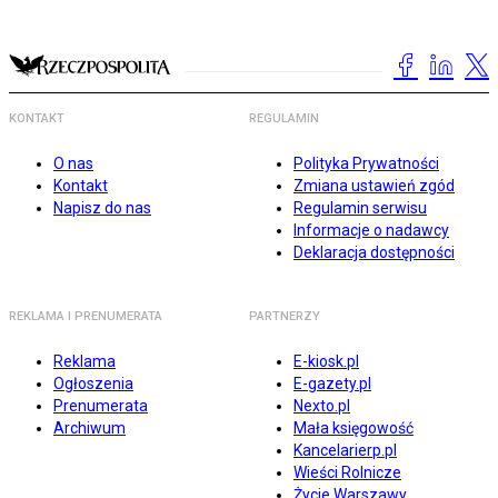
KONTAKT
REGULAMIN
O nas
Polityka Prywatności
Kontakt
Zmiana ustawień zgód
Napisz do nas
Regulamin serwisu
Informacje o nadawcy
Deklaracja dostępności
REKLAMA I PRENUMERATA
PARTNERZY
Reklama
E-kiosk.pl
Ogłoszenia
E-gazety.pl
Prenumerata
Nexto.pl
Archiwum
Mała księgowość
Kancelarierp.pl
Wieści Rolnicze
Życie Warszawy