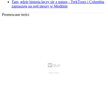
Tam, gdzie historia łączy się z naturą - TrekTours i Columbia
zapraszają na rajd pieszy w Modlinie
Promowane treści