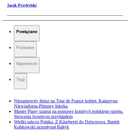
Jacek Przybylski
Powiązane
Polecane
Najnowsze
Tagi
Niesamowity finisz na Tour de France kobiet. Katarzyna
Niewiadoma-Phinney liderką
Master Plany szansą na poprawę kondycji polskiego sportu.
Słowenia świetnym przykładem
Wielki sukces Polaka. Z Kåsebergi do Dziwnowa. Bartek
Kubkowski przepłynął Bałtyk