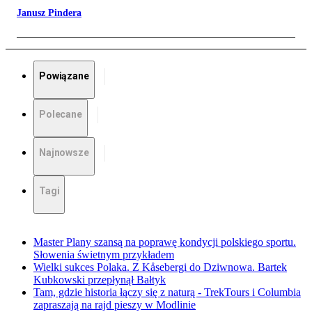
Janusz Pindera
Powiązane
Polecane
Najnowsze
Tagi
Master Plany szansą na poprawę kondycji polskiego sportu.
Słowenia świetnym przykładem
Wielki sukces Polaka. Z Kåsebergi do Dziwnowa. Bartek
Kubkowski przepłynął Bałtyk
Tam, gdzie historia łączy się z naturą - TrekTours i Columbia
zapraszają na rajd pieszy w Modlinie