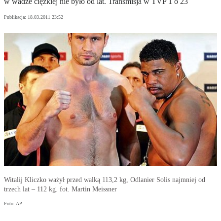
w wadze ciężkiej nie było od lat. Transmisja w TVP 1 o 23
Publikacja:
18.03.2011 23:52
Witalij Kliczko ważył przed walką 113,2 kg, Odlanier Solis najmniej od
trzech lat – 112 kg. fot. Martin Meissner
Foto: AP