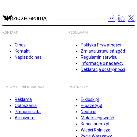
KONTAKT
REGULAMIN
O nas
Polityka Prywatności
Kontakt
Zmiana ustawień zgód
Napisz do nas
Regulamin serwisu
Informacje o nadawcy
Deklaracja dostępności
REKLAMA I PRENUMERATA
PARTNERZY
Reklama
E-kiosk.pl
Ogłoszenia
E-gazety.pl
Prenumerata
Nexto.pl
Archiwum
Mała księgowość
Kancelarierp.pl
Wieści Rolnicze
Życie Warszawy