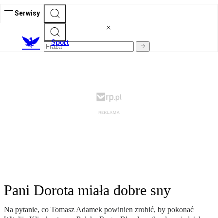
Serwisy
S
port
Pani Dorota miała dobre sny
Na pytanie, co Tomasz Adamek powinien zrobić, by pokonać