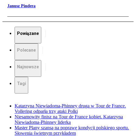
Janusz Pindera
Powiązane
Polecane
Najnowsze
Tagi
Katarzyna Niewiadoma-Phinney druga w Tour de France.
Vollering odparła trzy ataki Polki
Niesamowity finisz na Tour de France kobiet. Katarzyna
Niewiadoma-Phinney liderką
Master Plany szansą na poprawę kondycji polskiego sportu.
Słowenia świetnym przykładem