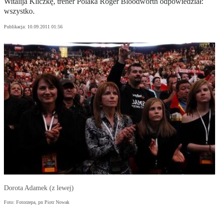
Witalija Kliczkę, trener Polaka Roger Bloodworth odpowiedział:
wszystko.
Publikacja:
10.09.2011 01:56
Dorota Adamek (z lewej)
Foto: Fotorzepa, pn Piotr Nowak