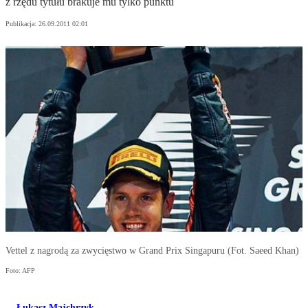
z rzędu tytułu brakuje mu tylko punktu
Publikacja:
26.09.2011 02:01
Vettel z nagrodą za zwycięstwo w Grand Prix Singapuru (Fot. Saeed Khan)
Foto: AFP
Łukasz Majchrzyk