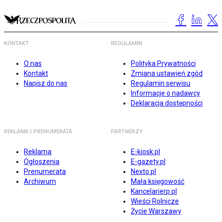
KONTAKT
REGULAMIN
O nas
Polityka Prywatności
Kontakt
Zmiana ustawień zgód
Napisz do nas
Regulamin serwisu
Informacje o nadawcy
Deklaracja dostępności
REKLAMA I PRENUMERATA
PARTNERZY
Reklama
E-kiosk.pl
Ogłoszenia
E-gazety.pl
Prenumerata
Nexto.pl
Archiwum
Mała księgowość
Kancelarierp.pl
Wieści Rolnicze
Życie Warszawy