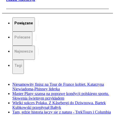
Powiązane
Polecane
Najnowsze
Tagi
Niesamowity finisz na Tour de France kobiet. Katarzyna
Niewiadoma-Phinney liderką
Master Plany szansą na poprawę kondycji polskiego sportu.
Słowenia świetnym przykładem
Wielki sukces Polaka. Z Kåsebergi do Dziwnowa. Bartek
Kubkowski przepłynął Bałtyk
Tam, gdzie historia łączy się z naturą - TrekTours i Columbia