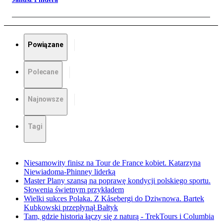
Powiązane
Polecane
Najnowsze
Tagi
Niesamowity finisz na Tour de France kobiet. Katarzyna
Niewiadoma-Phinney liderką
Master Plany szansą na poprawę kondycji polskiego sportu.
Słowenia świetnym przykładem
Wielki sukces Polaka. Z Kåsebergi do Dziwnowa. Bartek
Kubkowski przepłynął Bałtyk
Tam, gdzie historia łączy się z naturą - TrekTours i Columbia