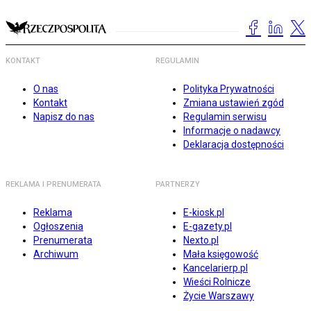
KONTAKT
REGULAMIN
O nas
Polityka Prywatności
Kontakt
Zmiana ustawień zgód
Napisz do nas
Regulamin serwisu
Informacje o nadawcy
Deklaracja dostępności
REKLAMA I PRENUMERATA
PARTNERZY
Reklama
E-kiosk.pl
Ogłoszenia
E-gazety.pl
Prenumerata
Nexto.pl
Archiwum
Mała księgowość
Kancelarierp.pl
Wieści Rolnicze
Życie Warszawy