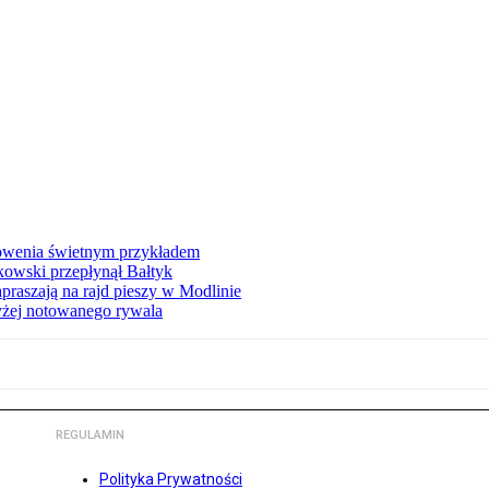
łowenia świetnym przykładem
owski przepłynął Bałtyk
apraszają na rajd pieszy w Modlinie
yżej notowanego rywala
REGULAMIN
Polityka Prywatności