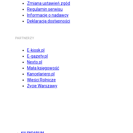
Zmiana ustawień zgód
Regulamin serwisu
Informacje o nadawcy
Deklaracja dostępności
PARTNERZY
E-kiosk.pl
E-gazety.pl
Nexto.pl
Mała księgowość
Kancelarierp.pl
Wieści Rolnicze
Życie Warszawy
KALENDARIUM