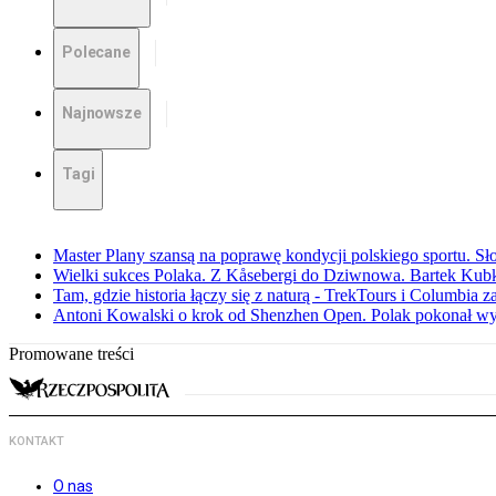
Polecane
Najnowsze
Tagi
Master Plany szansą na poprawę kondycji polskiego sportu. S
Wielki sukces Polaka. Z Kåsebergi do Dziwnowa. Bartek Kubk
Tam, gdzie historia łączy się z naturą - TrekTours i Columbia z
Antoni Kowalski o krok od Shenzhen Open. Polak pokonał w
Promowane treści
KONTAKT
O nas