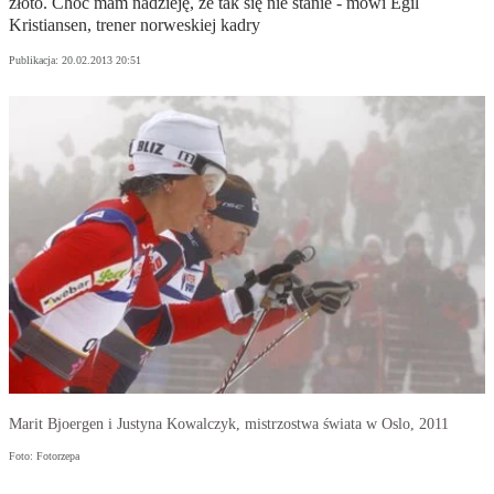
złoto. Choć mam nadzieję, że tak się nie stanie - mówi Egil
Kristiansen, trener norweskiej kadry
Publikacja:
20.02.2013 20:51
Marit Bjoergen i Justyna Kowalczyk, mistrzostwa świata w Oslo, 2011
Foto: Fotorzepa