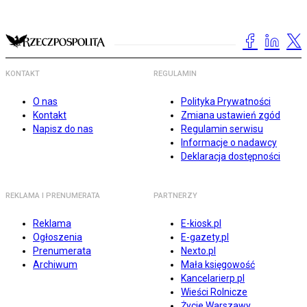
KONTAKT
REGULAMIN
O nas
Polityka Prywatności
Kontakt
Zmiana ustawień zgód
Napisz do nas
Regulamin serwisu
Informacje o nadawcy
Deklaracja dostępności
REKLAMA I PRENUMERATA
PARTNERZY
Reklama
E-kiosk.pl
Ogłoszenia
E-gazety.pl
Prenumerata
Nexto.pl
Archiwum
Mała księgowość
Kancelarierp.pl
Wieści Rolnicze
Życie Warszawy