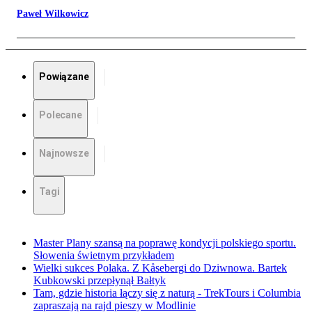
Paweł Wilkowicz
Powiązane
Polecane
Najnowsze
Tagi
Master Plany szansą na poprawę kondycji polskiego sportu.
Słowenia świetnym przykładem
Wielki sukces Polaka. Z Kåsebergi do Dziwnowa. Bartek
Kubkowski przepłynął Bałtyk
Tam, gdzie historia łączy się z naturą - TrekTours i Columbia
zapraszają na rajd pieszy w Modlinie