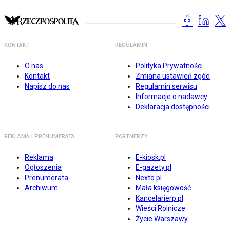
KONTAKT
REGULAMIN
O nas
Polityka Prywatności
Kontakt
Zmiana ustawień zgód
Napisz do nas
Regulamin serwisu
Informacje o nadawcy
Deklaracja dostępności
REKLAMA I PRENUMERATA
PARTNERZY
Reklama
E-kiosk.pl
Ogłoszenia
E-gazety.pl
Prenumerata
Nexto.pl
Archiwum
Mała księgowość
Kancelarierp.pl
Wieści Rolnicze
Życie Warszawy