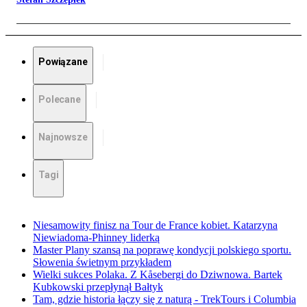
Powiązane
Polecane
Najnowsze
Tagi
Niesamowity finisz na Tour de France kobiet. Katarzyna
Niewiadoma-Phinney liderką
Master Plany szansą na poprawę kondycji polskiego sportu.
Słowenia świetnym przykładem
Wielki sukces Polaka. Z Kåsebergi do Dziwnowa. Bartek
Kubkowski przepłynął Bałtyk
Tam, gdzie historia łączy się z naturą - TrekTours i Columbia