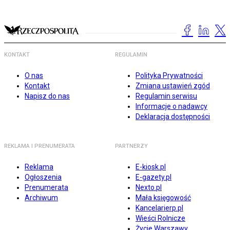
KONTAKT
REGULAMIN
O nas
Polityka Prywatności
Kontakt
Zmiana ustawień zgód
Napisz do nas
Regulamin serwisu
Informacje o nadawcy
Deklaracja dostępności
REKLAMA I PRENUMERATA
PARTNERZY
Reklama
E-kiosk.pl
Ogłoszenia
E-gazety.pl
Prenumerata
Nexto.pl
Archiwum
Mała księgowość
Kancelarierp.pl
Wieści Rolnicze
Życie Warszawy