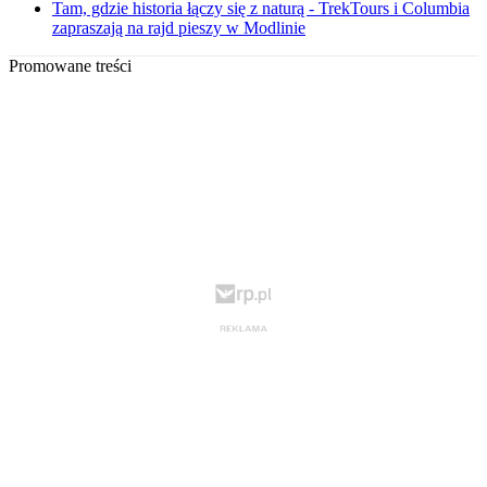
Tam, gdzie historia łączy się z naturą - TrekTours i Columbia
zapraszają na rajd pieszy w Modlinie
Promowane treści