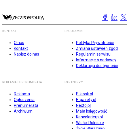
KONTAKT
REGULAMIN
O nas
Polityka Prywatności
Kontakt
Zmiana ustawień zgód
Napisz do nas
Regulamin serwisu
Informacje o nadawcy
Deklaracja dostępności
REKLAMA I PRENUMERATA
PARTNERZY
Reklama
E-kiosk.pl
Ogłoszenia
E-gazety.pl
Prenumerata
Nexto.pl
Archiwum
Mała księgowość
Kancelarierp.pl
Wieści Rolnicze
Życie Warszawy