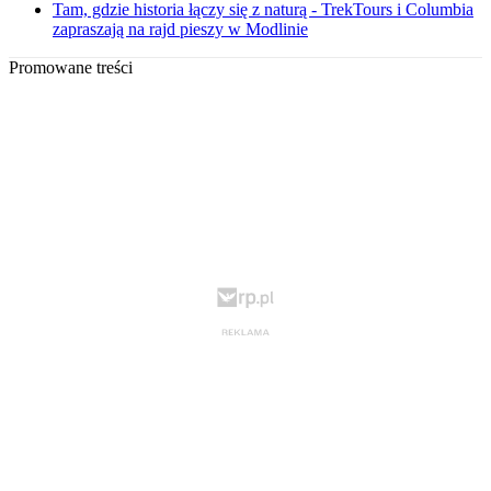
Tam, gdzie historia łączy się z naturą - TrekTours i Columbia
zapraszają na rajd pieszy w Modlinie
Promowane treści