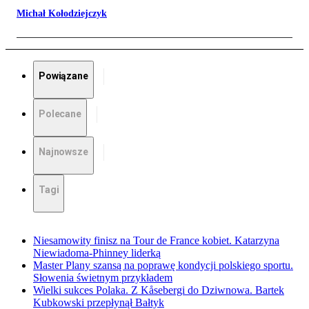
Michał Kołodziejczyk
Powiązane
Polecane
Najnowsze
Tagi
Niesamowity finisz na Tour de France kobiet. Katarzyna
Niewiadoma-Phinney liderką
Master Plany szansą na poprawę kondycji polskiego sportu.
Słowenia świetnym przykładem
Wielki sukces Polaka. Z Kåsebergi do Dziwnowa. Bartek
Kubkowski przepłynął Bałtyk