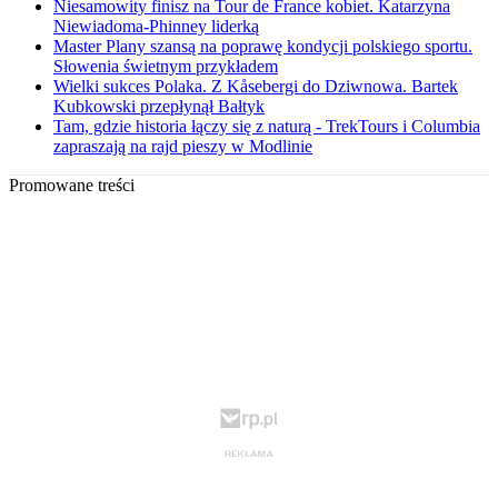
Niesamowity finisz na Tour de France kobiet. Katarzyna
Niewiadoma-Phinney liderką
Master Plany szansą na poprawę kondycji polskiego sportu.
Słowenia świetnym przykładem
Wielki sukces Polaka. Z Kåsebergi do Dziwnowa. Bartek
Kubkowski przepłynął Bałtyk
Tam, gdzie historia łączy się z naturą - TrekTours i Columbia
zapraszają na rajd pieszy w Modlinie
Promowane treści