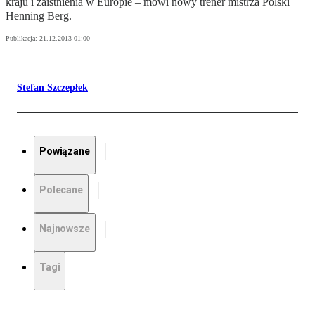
kraju i zaistnienia w Europie – mówi nowy trener mistrza Polski
Henning Berg.
Publikacja:
21.12.2013 01:00
Stefan Szczepłek
Powiązane
Polecane
Najnowsze
Tagi